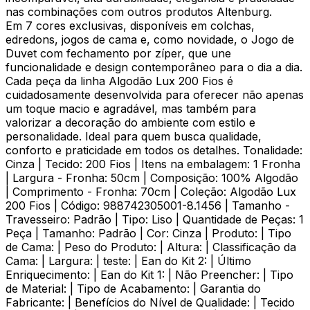
nas combinações com outros produtos Altenburg.
Em 7 cores exclusivas, disponíveis em colchas,
edredons, jogos de cama e, como novidade, o Jogo de
Duvet com fechamento por zíper, que une
funcionalidade e design contemporâneo para o dia a dia.
Cada peça da linha Algodão Lux 200 Fios é
cuidadosamente desenvolvida para oferecer não apenas
um toque macio e agradável, mas também para
valorizar a decoração do ambiente com estilo e
personalidade. Ideal para quem busca qualidade,
conforto e praticidade em todos os detalhes. Tonalidade:
Cinza | Tecido: 200 Fios | Itens na embalagem: 1 Fronha
| Largura - Fronha: 50cm | Composição: 100% Algodão
| Comprimento - Fronha: 70cm | Coleção: Algodão Lux
200 Fios | Código: 988742305001-8.1456 | Tamanho -
Travesseiro: Padrão | Tipo: Liso | Quantidade de Peças: 1
Peça | Tamanho: Padrão | Cor: Cinza | Produto: | Tipo
de Cama: | Peso do Produto: | Altura: | Classificação da
Cama: | Largura: | teste: | Ean do Kit 2: | Último
Enriquecimento: | Ean do Kit 1: | Não Preencher: | Tipo
de Material: | Tipo de Acabamento: | Garantia do
Fabricante: | Benefícios do Nível de Qualidade: | Tecido