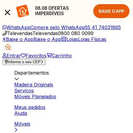
08.08 OFERTAS 
BAIXE O APP
IMPERDÍVEIS
WhatsApp
Compre pelo WhatsApp
55 41 74031865
Televendas
Televendas
0800 080 0099
Baixe o App
Baixe o App
Lojas
Lojas Físicas
Entrar
Favoritos
Carrinho
Informe o seu CEP
Departamentos
Madeira Originals
Serviços
Móveis Planejados
Meus pedidos
Ajuda
Móveis