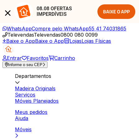
08.08 OFERTAS 
BAIXE O APP
IMPERDÍVEIS
WhatsApp
Compre pelo WhatsApp
55 41 74031865
Televendas
Televendas
0800 080 0099
Baixe o App
Baixe o App
Lojas
Lojas Físicas
Entrar
Favoritos
Carrinho
Informe o seu CEP
Departamentos
Madeira Originals
Serviços
Móveis Planejados
Meus pedidos
Ajuda
Móveis