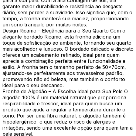
para a sua pele. Com a alta contagem de fios, ela
garante maior durabilidade e resistência ao desgaste
diário, sem perder a suavidade. Isso significa que, com o
tempo, a fronha manterá sua maciez, proporcionando
um sono tranquilo por muitas noites.
Design Ricamo – Elegância para o Seu Quarto Com o
elegante bordado Ricamo, esta fronha adiciona um
toque de sofisticação ao ambiente, tornando seu quarto
mais acolhedor e luxuoso. O bordado delicado e discreto
oferece um acabamento refinado, ideal para quem
aprecia a combinação perfeita entre funcionalidade e
estilo. A fronha tem o tamanho perfeito de 50x70cm,
ajustando-se perfeitamente aos travesseiros padrão,
promovendo não só beleza, mas também o conforto
ideal para o seu descanso.
Fronha de Algodão – A Escolha Ideal para Sua Pele O
algodão 100% é um material natural que proporciona
respirabilidade e frescor, ideal para quem busca um
produto que ajude a regular a temperatura durante o
sono. Por ser uma fibra natural, o algodão também é
hipoalergênico, o que reduz o risco de alergias e
irritações, sendo uma excelente opção para quem tem a
pele sensível.