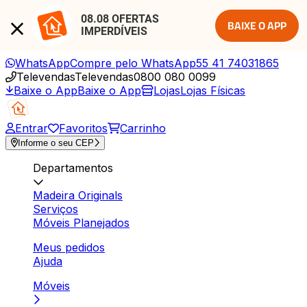
08.08 OFERTAS 
BAIXE O APP
IMPERDÍVEIS
WhatsApp
Compre pelo WhatsApp
55 41 74031865
Televendas
Televendas
0800 080 0099
Baixe o App
Baixe o App
Lojas
Lojas Físicas
Entrar
Favoritos
Carrinho
Informe o seu CEP
Departamentos
Madeira Originals
Serviços
Móveis Planejados
Meus pedidos
Ajuda
Móveis