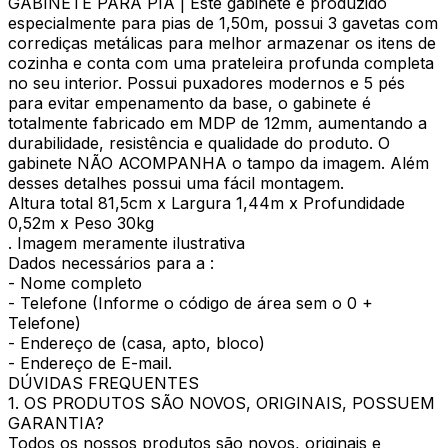
GABINETE PARA PIA | Este gabinete é produzido
especialmente para pias de 1,50m, possui 3 gavetas com
corrediças metálicas para melhor armazenar os itens de
cozinha e conta com uma prateleira profunda completa
no seu interior. Possui puxadores modernos e 5 pés
para evitar empenamento da base, o gabinete é
totalmente fabricado em MDP de 12mm, aumentando a
durabilidade, resistência e qualidade do produto. O
gabinete NÃO ACOMPANHA o tampo da imagem. Além
desses detalhes possui uma fácil montagem.
Altura total 81,5cm x Largura 1,44m x Profundidade
0,52m x Peso 30kg
. Imagem meramente ilustrativa
Dados necessários para a :
- Nome completo
- Telefone (Informe o código de área sem o 0 +
Telefone)
- Endereço de (casa, apto, bloco)
- Endereço de E-mail.
DÚVIDAS FREQUENTES
1. OS PRODUTOS SÃO NOVOS, ORIGINAIS, POSSUEM
GARANTIA?
Todos os nossos produtos são novos, originais e