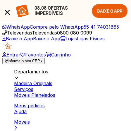
08.08 OFERTAS 
BAIXE O APP
IMPERDÍVEIS
WhatsApp
Compre pelo WhatsApp
55 41 74031865
Televendas
Televendas
0800 080 0099
Baixe o App
Baixe o App
Lojas
Lojas Físicas
Entrar
Favoritos
Carrinho
Informe o seu CEP
Departamentos
Madeira Originals
Serviços
Móveis Planejados
Meus pedidos
Ajuda
Móveis