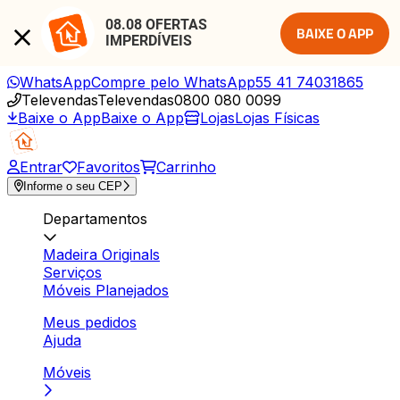
08.08 OFERTAS 
BAIXE O APP
IMPERDÍVEIS
WhatsApp
Compre pelo WhatsApp
55 41 74031865
Televendas
Televendas
0800 080 0099
Baixe o App
Baixe o App
Lojas
Lojas Físicas
Entrar
Favoritos
Carrinho
Informe o seu CEP
Departamentos
Madeira Originals
Serviços
Móveis Planejados
Meus pedidos
Ajuda
Móveis