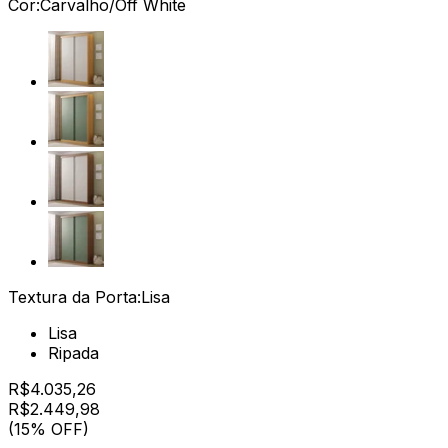
Cor:
Carvalho/Off White
Textura da Porta:
Lisa
Lisa
Ripada
R$
4.035,26
R$
2.449
,
98
(15% OFF)