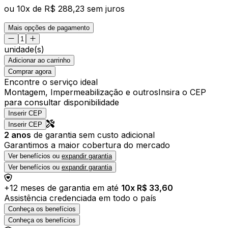
ou
10
x de
R$ 288,23
sem juros
Mais opções de pagamento
unidade(s)
Adicionar ao carrinho
Comprar agora
Encontre o serviço ideal
Montagem, Impermeabilização e outros
Insira o CEP
para consultar disponibilidade
Inserir CEP
Inserir CEP
2
anos
de garantia sem custo adicional
Garantimos a maior cobertura do mercado
Ver benefícios ou
expandir garantia
Ver benefícios ou
expandir garantia
+
12
meses de garantia em até
10
x R$
33,60
Assistência credenciada em todo o país
Conheça os benefícios
Conheça os benefícios