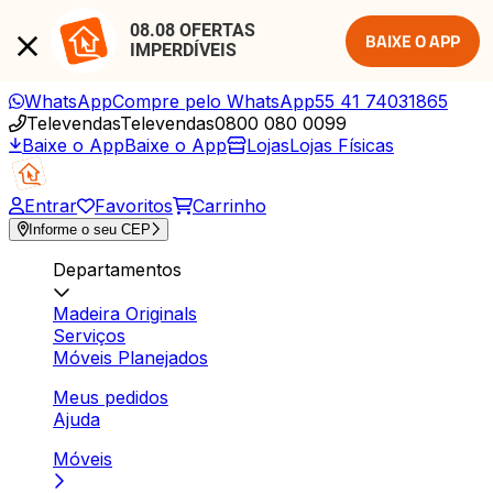
08.08 OFERTAS 
BAIXE O APP
IMPERDÍVEIS
WhatsApp
Compre pelo WhatsApp
55 41 74031865
Televendas
Televendas
0800 080 0099
Baixe o App
Baixe o App
Lojas
Lojas Físicas
Entrar
Favoritos
Carrinho
Informe o seu CEP
Departamentos
Madeira Originals
Serviços
Móveis Planejados
Meus pedidos
Ajuda
Móveis