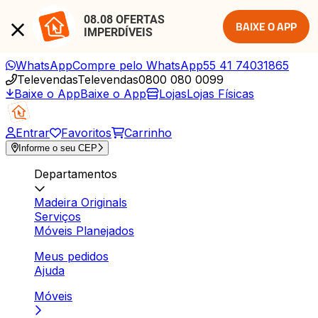
08.08 OFERTAS 
BAIXE O APP
IMPERDÍVEIS
WhatsApp
Compre pelo WhatsApp
55 41 74031865
Televendas
Televendas
0800 080 0099
Baixe o App
Baixe o App
Lojas
Lojas Físicas
Entrar
Favoritos
Carrinho
Informe o seu CEP
Departamentos
Madeira Originals
Serviços
Móveis Planejados
Meus pedidos
Ajuda
Móveis