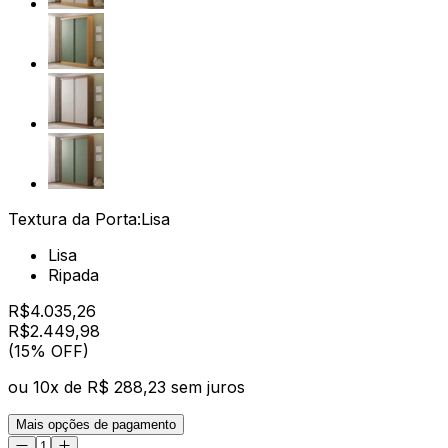
Textura da Porta:
Lisa
Lisa
Ripada
R$
4.035,26
R$
2.449
,
98
(15% OFF)
ou
10
x de
R$ 288,23
sem juros
Mais opções de pagamento