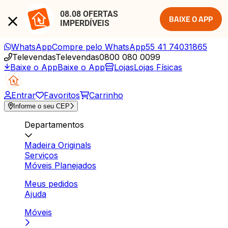
08.08 OFERTAS 
BAIXE O APP
IMPERDÍVEIS
WhatsApp
Compre pelo WhatsApp
55 41 74031865
Televendas
Televendas
0800 080 0099
Baixe o App
Baixe o App
Lojas
Lojas Físicas
Entrar
Favoritos
Carrinho
Informe o seu CEP
Departamentos
Madeira Originals
Serviços
Móveis Planejados
Meus pedidos
Ajuda
Móveis