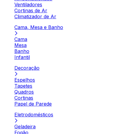
Ventiladores
Cortinas de Ar
Climatizador de Ar
Cama, Mesa e Banho
Cama
Mesa
Banho
Infantil
Decoração
Espelhos
Tapetes
Quadros
Cortinas
Papel de Parede
Eletrodomésticos
Geladeira
Fogão