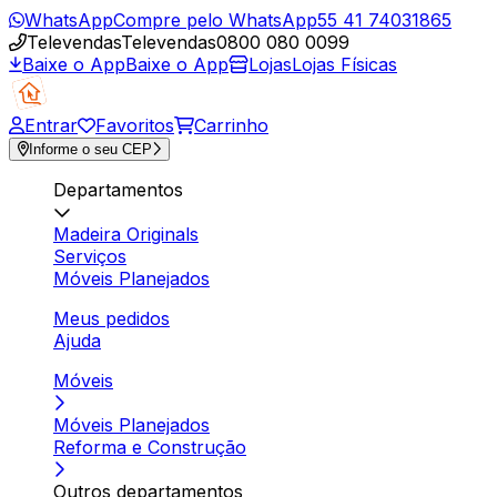
WhatsApp
Compre pelo WhatsApp
55 41 74031865
Televendas
Televendas
0800 080 0099
Baixe o App
Baixe o App
Lojas
Lojas Físicas
Entrar
Favoritos
Carrinho
Informe o seu CEP
Departamentos
Madeira Originals
Serviços
Móveis Planejados
Meus pedidos
Ajuda
Móveis
Móveis Planejados
Reforma e Construção
Outros departamentos