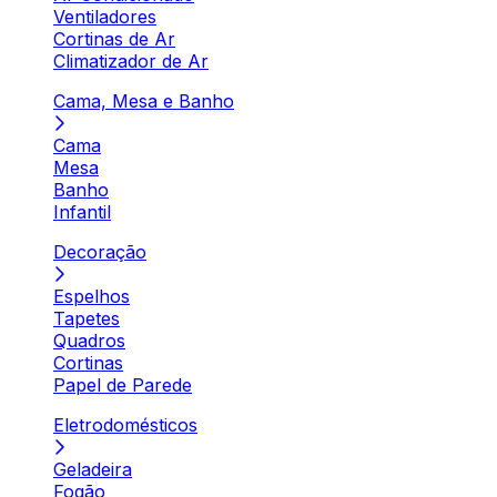
Ventiladores
Cortinas de Ar
Climatizador de Ar
Cama, Mesa e Banho
Cama
Mesa
Banho
Infantil
Decoração
Espelhos
Tapetes
Quadros
Cortinas
Papel de Parede
Eletrodomésticos
Geladeira
Fogão