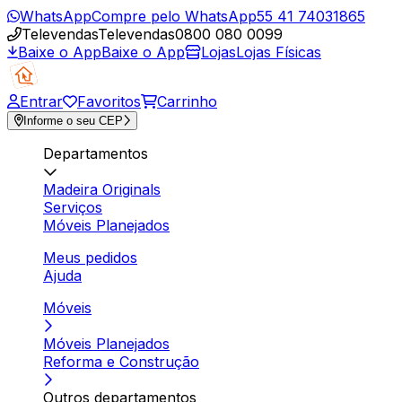
WhatsApp
Compre pelo WhatsApp
55 41 74031865
Televendas
Televendas
0800 080 0099
Baixe o App
Baixe o App
Lojas
Lojas Físicas
Entrar
Favoritos
Carrinho
Informe o seu CEP
Departamentos
Madeira Originals
Serviços
Móveis Planejados
Meus pedidos
Ajuda
Móveis
Móveis Planejados
Reforma e Construção
Outros departamentos