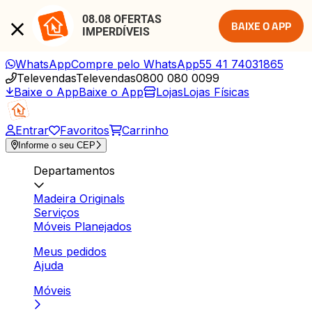
08.08 OFERTAS 
BAIXE O APP
IMPERDÍVEIS
WhatsApp
Compre pelo WhatsApp
55 41 74031865
Televendas
Televendas
0800 080 0099
Baixe o App
Baixe o App
Lojas
Lojas Físicas
Entrar
Favoritos
Carrinho
Informe o seu CEP
Departamentos
Madeira Originals
Serviços
Móveis Planejados
Meus pedidos
Ajuda
Móveis