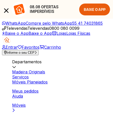
08.08 OFERTAS 
BAIXE O APP
IMPERDÍVEIS
WhatsApp
Compre pelo WhatsApp
55 41 74031865
Televendas
Televendas
0800 080 0099
Baixe o App
Baixe o App
Lojas
Lojas Físicas
Entrar
Favoritos
Carrinho
Informe o seu CEP
Departamentos
Madeira Originals
Serviços
Móveis Planejados
Meus pedidos
Ajuda
Móveis