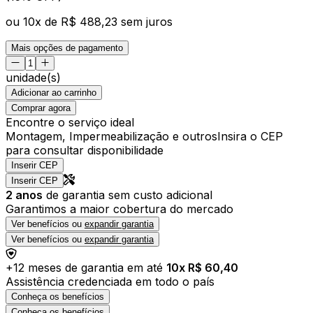
ou
10
x de
R$ 488,23
sem juros
Mais opções de pagamento
unidade(s)
Adicionar ao carrinho
Comprar agora
Encontre o serviço ideal
Montagem, Impermeabilização e outros
Insira o CEP
para consultar disponibilidade
Inserir CEP
Inserir CEP
2
anos
de garantia sem custo adicional
Garantimos a maior cobertura do mercado
Ver benefícios ou
expandir garantia
Ver benefícios ou
expandir garantia
+
12
meses de garantia em até
10
x R$
60,40
Assistência credenciada em todo o país
Conheça os benefícios
Conheça os benefícios