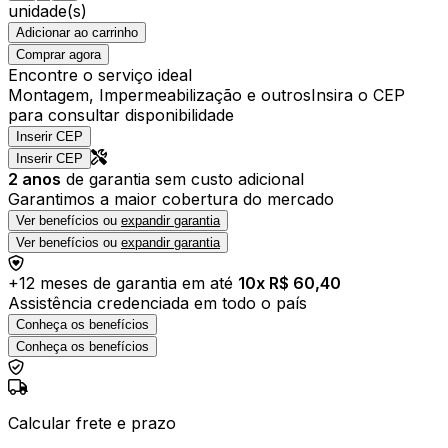
unidade(s)
Adicionar ao carrinho
Comprar agora
Encontre o serviço ideal
Montagem, Impermeabilização e outros
Insira o CEP
para consultar disponibilidade
Inserir CEP
Inserir CEP
2
anos
de garantia sem custo adicional
Garantimos a maior cobertura do mercado
Ver benefícios ou
expandir garantia
Ver benefícios ou
expandir garantia
+
12
meses de garantia em até
10
x R$
60,40
Assistência credenciada em todo o país
Conheça os benefícios
Conheça os benefícios
Calcular frete e prazo