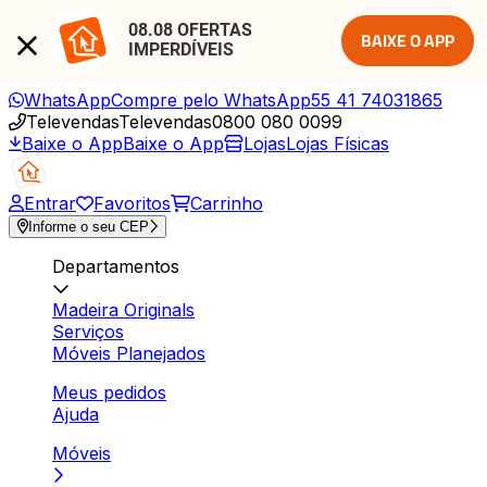
08.08 OFERTAS 
BAIXE O APP
IMPERDÍVEIS
WhatsApp
Compre pelo WhatsApp
55 41 74031865
Televendas
Televendas
0800 080 0099
Baixe o App
Baixe o App
Lojas
Lojas Físicas
Entrar
Favoritos
Carrinho
Informe o seu CEP
Departamentos
Madeira Originals
Serviços
Móveis Planejados
Meus pedidos
Ajuda
Móveis