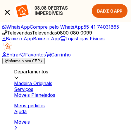
08.08 OFERTAS 
BAIXE O APP
IMPERDÍVEIS
WhatsApp
Compre pelo WhatsApp
55 41 74031865
Televendas
Televendas
0800 080 0099
Baixe o App
Baixe o App
Lojas
Lojas Físicas
Entrar
Favoritos
Carrinho
Informe o seu CEP
Departamentos
Madeira Originals
Serviços
Móveis Planejados
Meus pedidos
Ajuda
Móveis