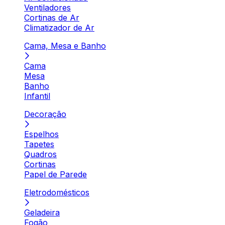
Ventiladores
Cortinas de Ar
Climatizador de Ar
Cama, Mesa e Banho
Cama
Mesa
Banho
Infantil
Decoração
Espelhos
Tapetes
Quadros
Cortinas
Papel de Parede
Eletrodomésticos
Geladeira
Fogão