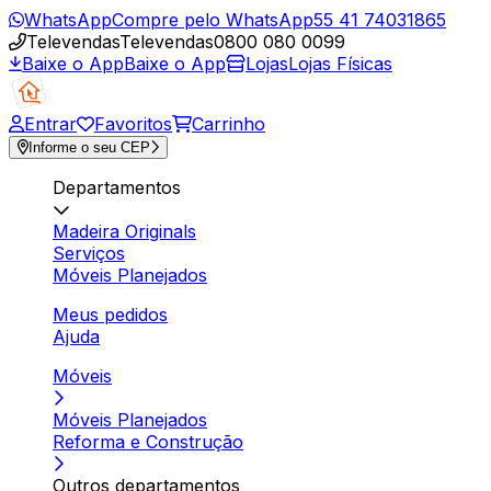
WhatsApp
Compre pelo WhatsApp
55 41 74031865
Televendas
Televendas
0800 080 0099
Baixe o App
Baixe o App
Lojas
Lojas Físicas
Entrar
Favoritos
Carrinho
Informe o seu CEP
Departamentos
Madeira Originals
Serviços
Móveis Planejados
Meus pedidos
Ajuda
Móveis
Móveis Planejados
Reforma e Construção
Outros departamentos