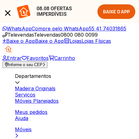
08.08 OFERTAS 
BAIXE O APP
IMPERDÍVEIS
WhatsApp
Compre pelo WhatsApp
55 41 74031865
Televendas
Televendas
0800 080 0099
Baixe o App
Baixe o App
Lojas
Lojas Físicas
Entrar
Favoritos
Carrinho
Informe o seu CEP
Departamentos
Madeira Originals
Serviços
Móveis Planejados
Meus pedidos
Ajuda
Móveis