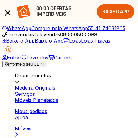
08.08 OFERTAS 
BAIXE O APP
IMPERDÍVEIS
WhatsApp
Compre pelo WhatsApp
55 41 74031865
Televendas
Televendas
0800 080 0099
Baixe o App
Baixe o App
Lojas
Lojas Físicas
Entrar
Favoritos
Carrinho
Informe o seu CEP
Departamentos
Madeira Originals
Serviços
Móveis Planejados
Meus pedidos
Ajuda
Móveis