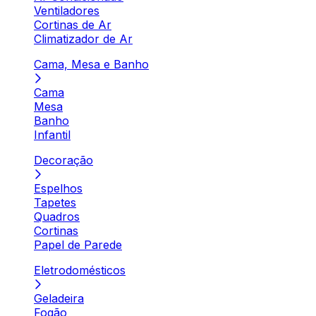
Ventiladores
Cortinas de Ar
Climatizador de Ar
Cama, Mesa e Banho
Cama
Mesa
Banho
Infantil
Decoração
Espelhos
Tapetes
Quadros
Cortinas
Papel de Parede
Eletrodomésticos
Geladeira
Fogão