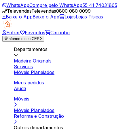
WhatsApp
Compre pelo WhatsApp
55 41 74031865
Televendas
Televendas
0800 080 0099
Baixe o App
Baixe o App
Lojas
Lojas Físicas
Entrar
Favoritos
Carrinho
Informe o seu CEP
Departamentos
Madeira Originals
Serviços
Móveis Planejados
Meus pedidos
Ajuda
Móveis
Móveis Planejados
Reforma e Construção
Outros departamentos