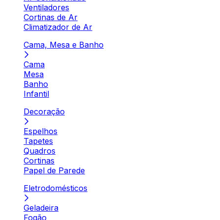
Ventiladores
Cortinas de Ar
Climatizador de Ar
Cama, Mesa e Banho
Cama
Mesa
Banho
Infantil
Decoração
Espelhos
Tapetes
Quadros
Cortinas
Papel de Parede
Eletrodomésticos
Geladeira
Fogão