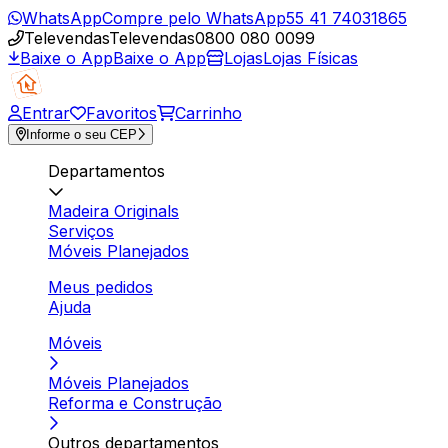
WhatsApp
Compre pelo WhatsApp
55 41 74031865
Televendas
Televendas
0800 080 0099
Baixe o App
Baixe o App
Lojas
Lojas Físicas
Entrar
Favoritos
Carrinho
Informe o seu CEP
Departamentos
Madeira Originals
Serviços
Móveis Planejados
Meus pedidos
Ajuda
Móveis
Móveis Planejados
Reforma e Construção
Outros departamentos