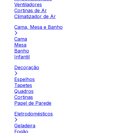
Ventiladores
Cortinas de Ar
Climatizador de Ar
Cama, Mesa e Banho
Cama
Mesa
Banho
Infantil
Decoração
Espelhos
Tapetes
Quadros
Cortinas
Papel de Parede
Eletrodomésticos
Geladeira
Fogão