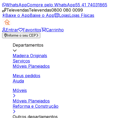
WhatsApp
Compre pelo WhatsApp
55 41 74031865
Televendas
Televendas
0800 080 0099
Baixe o App
Baixe o App
Lojas
Lojas Físicas
Entrar
Favoritos
Carrinho
Informe o seu CEP
Departamentos
Madeira Originals
Serviços
Móveis Planejados
Meus pedidos
Ajuda
Móveis
Móveis Planejados
Reforma e Construção
Outros departamentos