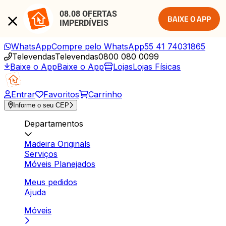
08.08 OFERTAS 
BAIXE O APP
IMPERDÍVEIS
WhatsApp
Compre pelo WhatsApp
55 41 74031865
Televendas
Televendas
0800 080 0099
Baixe o App
Baixe o App
Lojas
Lojas Físicas
Entrar
Favoritos
Carrinho
Informe o seu CEP
Departamentos
Madeira Originals
Serviços
Móveis Planejados
Meus pedidos
Ajuda
Móveis