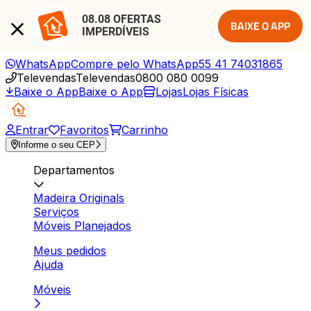
08.08 OFERTAS 
BAIXE O APP
IMPERDÍVEIS
WhatsApp
Compre pelo WhatsApp
55 41 74031865
Televendas
Televendas
0800 080 0099
Baixe o App
Baixe o App
Lojas
Lojas Físicas
Entrar
Favoritos
Carrinho
Informe o seu CEP
Departamentos
Madeira Originals
Serviços
Móveis Planejados
Meus pedidos
Ajuda
Móveis