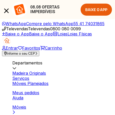
08.08 OFERTAS 
BAIXE O APP
IMPERDÍVEIS
WhatsApp
Compre pelo WhatsApp
55 41 74031865
Televendas
Televendas
0800 080 0099
Baixe o App
Baixe o App
Lojas
Lojas Físicas
Entrar
Favoritos
Carrinho
Informe o seu CEP
Departamentos
Madeira Originals
Serviços
Móveis Planejados
Meus pedidos
Ajuda
Móveis