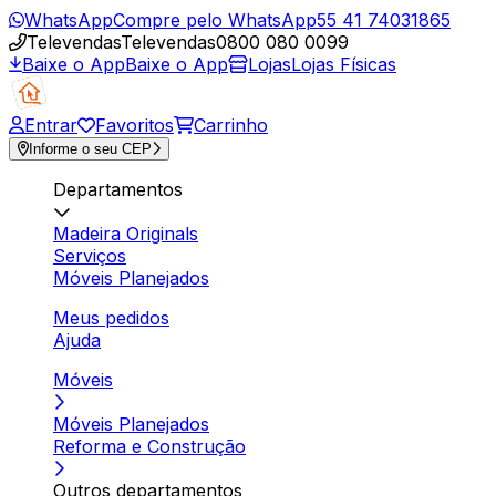
WhatsApp
Compre pelo WhatsApp
55 41 74031865
Televendas
Televendas
0800 080 0099
Baixe o App
Baixe o App
Lojas
Lojas Físicas
Entrar
Favoritos
Carrinho
Informe o seu CEP
Departamentos
Madeira Originals
Serviços
Móveis Planejados
Meus pedidos
Ajuda
Móveis
Móveis Planejados
Reforma e Construção
Outros departamentos