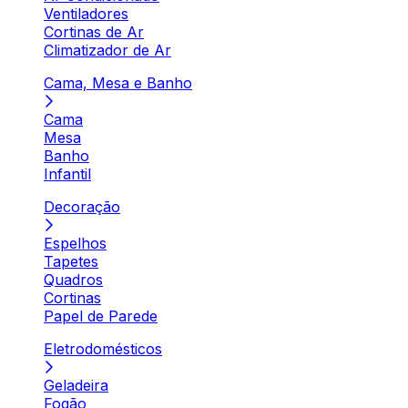
Ventiladores
Cortinas de Ar
Climatizador de Ar
Cama, Mesa e Banho
Cama
Mesa
Banho
Infantil
Decoração
Espelhos
Tapetes
Quadros
Cortinas
Papel de Parede
Eletrodomésticos
Geladeira
Fogão