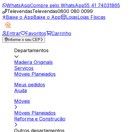
WhatsApp
Compre pelo WhatsApp
55 41 74031865
Televendas
Televendas
0800 080 0099
Baixe o App
Baixe o App
Lojas
Lojas Físicas
Entrar
Favoritos
Carrinho
Informe o seu CEP
Departamentos
Madeira Originals
Serviços
Móveis Planejados
Meus pedidos
Ajuda
Móveis
Móveis Planejados
Reforma e Construção
Outros departamentos