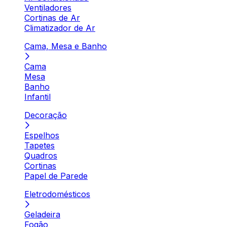
Ventiladores
Cortinas de Ar
Climatizador de Ar
Cama, Mesa e Banho
Cama
Mesa
Banho
Infantil
Decoração
Espelhos
Tapetes
Quadros
Cortinas
Papel de Parede
Eletrodomésticos
Geladeira
Fogão