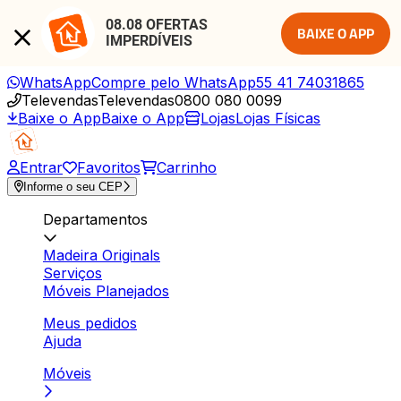
08.08 OFERTAS 
BAIXE O APP
IMPERDÍVEIS
WhatsApp
Compre pelo WhatsApp
55 41 74031865
Televendas
Televendas
0800 080 0099
Baixe o App
Baixe o App
Lojas
Lojas Físicas
Entrar
Favoritos
Carrinho
Informe o seu CEP
Departamentos
Madeira Originals
Serviços
Móveis Planejados
Meus pedidos
Ajuda
Móveis