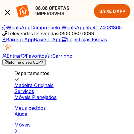
08.08 OFERTAS 
BAIXE O APP
IMPERDÍVEIS
WhatsApp
Compre pelo WhatsApp
55 41 74031865
Televendas
Televendas
0800 080 0099
Baixe o App
Baixe o App
Lojas
Lojas Físicas
Entrar
Favoritos
Carrinho
Informe o seu CEP
Departamentos
Madeira Originals
Serviços
Móveis Planejados
Meus pedidos
Ajuda
Móveis