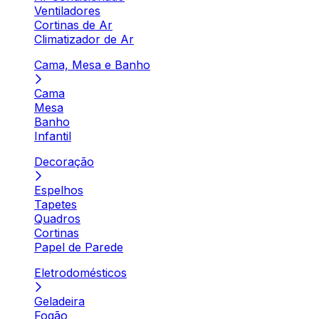
Ventiladores
Cortinas de Ar
Climatizador de Ar
Cama, Mesa e Banho
Cama
Mesa
Banho
Infantil
Decoração
Espelhos
Tapetes
Quadros
Cortinas
Papel de Parede
Eletrodomésticos
Geladeira
Fogão