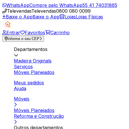
WhatsApp
Compre pelo WhatsApp
55 41 74031865
Televendas
Televendas
0800 080 0099
Baixe o App
Baixe o App
Lojas
Lojas Físicas
Entrar
Favoritos
Carrinho
Informe o seu CEP
Departamentos
Madeira Originals
Serviços
Móveis Planejados
Meus pedidos
Ajuda
Móveis
Móveis Planejados
Reforma e Construção
Outros departamentos