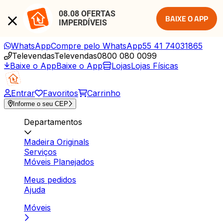
08.08 OFERTAS 
BAIXE O APP
IMPERDÍVEIS
WhatsApp
Compre pelo WhatsApp
55 41 74031865
Televendas
Televendas
0800 080 0099
Baixe o App
Baixe o App
Lojas
Lojas Físicas
Entrar
Favoritos
Carrinho
Informe o seu CEP
Departamentos
Madeira Originals
Serviços
Móveis Planejados
Meus pedidos
Ajuda
Móveis