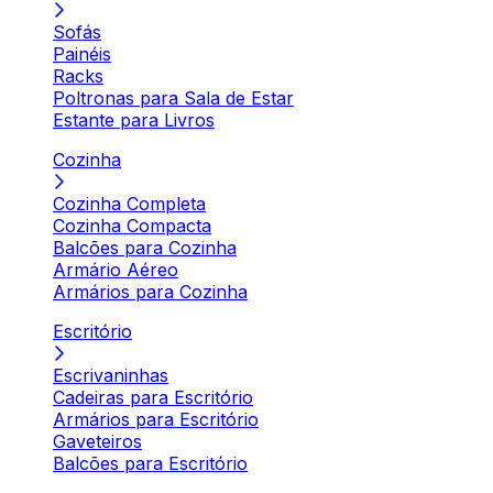
Sofás
Painéis
Racks
Poltronas para Sala de Estar
Estante para Livros
Cozinha
Cozinha Completa
Cozinha Compacta
Balcões para Cozinha
Armário Aéreo
Armários para Cozinha
Escritório
Escrivaninhas
Cadeiras para Escritório
Armários para Escritório
Gaveteiros
Balcões para Escritório