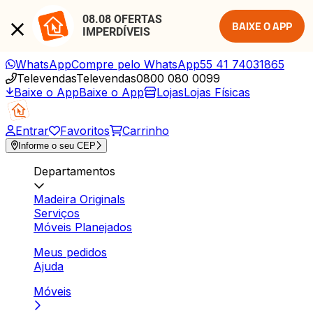
08.08 OFERTAS 
BAIXE O APP
IMPERDÍVEIS
WhatsApp
Compre pelo WhatsApp
55 41 74031865
Televendas
Televendas
0800 080 0099
Baixe o App
Baixe o App
Lojas
Lojas Físicas
Entrar
Favoritos
Carrinho
Informe o seu CEP
Departamentos
Madeira Originals
Serviços
Móveis Planejados
Meus pedidos
Ajuda
Móveis