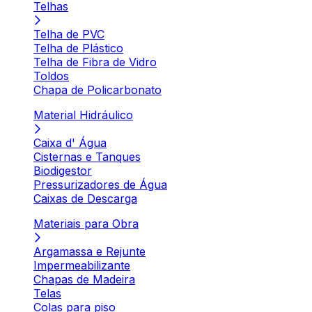
Telhas
Telha de PVC
Telha de Plástico
Telha de Fibra de Vidro
Toldos
Chapa de Policarbonato
Material Hidráulico
Caixa d' Água
Cisternas e Tanques
Biodigestor
Pressurizadores de Água
Caixas de Descarga
Materiais para Obra
Argamassa e Rejunte
Impermeabilizante
Chapas de Madeira
Telas
Colas para piso