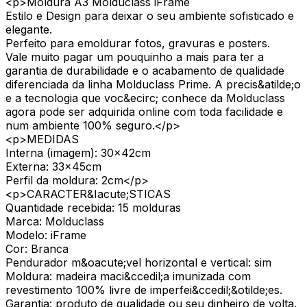
<p>Moldura A3 Molduclass iFrame
Estilo e Design para deixar o seu ambiente sofisticado e
elegante.
Perfeito para emoldurar fotos, gravuras e posters.
Vale muito pagar um pouquinho a mais para ter a
garantia de durabilidade e o acabamento de qualidade
diferenciada da linha Molduclass Prime. A precis&atilde;o
e a tecnologia que voc&ecirc; conhece da Molduclass
agora pode ser adquirida online com toda facilidade e
num ambiente 100% seguro.</p>
<p>MEDIDAS
Interna (imagem): 30x42cm
Externa: 33x45cm
Perfil da moldura: 2cm</p>
<p>CARACTER&Iacute;STICAS
Quantidade recebida: 15 molduras
Marca: Molduclass
Modelo: iFrame
Cor: Branca
Pendurador m&oacute;vel horizontal e vertical: sim
Moldura: madeira maci&ccedil;a imunizada com
revestimento 100% livre de imperfei&ccedil;&otilde;es.
Garantia: produto de qualidade ou seu dinheiro de volta.