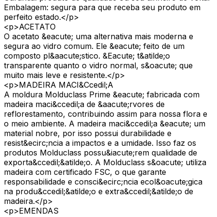
Embalagem: segura para que receba seu produto em
perfeito estado.</p>
<p>ACETATO
O acetato &eacute; uma alternativa mais moderna e
segura ao vidro comum. Ele &eacute; feito de um
composto pl&aacute;stico. &Eacute; t&atilde;o
transparente quanto o vidro normal, s&oacute; que
muito mais leve e resistente.</p>
<p>MADEIRA MACI&Ccedil;A
A moldura Molduclass Prime &eacute; fabricada com
madeira maci&ccedil;a de &aacute;rvores de
reflorestamento, contribuindo assim para nossa flora e
o meio ambiente. A madeira maci&ccedil;a &eacute; um
material nobre, por isso possui durabilidade e
resist&ecirc;ncia a impactos e a umidade. Isso faz os
produtos Molduclass possu&iacute;rem qualidade de
exporta&ccedil;&atilde;o. A Molduclass s&oacute; utiliza
madeira com certificado FSC, o que garante
responsabilidade e consci&ecirc;ncia ecol&oacute;gica
na produ&ccedil;&atilde;o e extra&ccedil;&atilde;o de
madeira.</p>
<p>EMENDAS