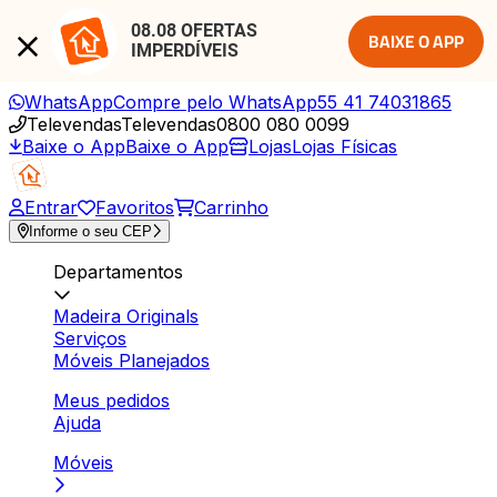
08.08 OFERTAS 
BAIXE O APP
IMPERDÍVEIS
WhatsApp
Compre pelo WhatsApp
55 41 74031865
Televendas
Televendas
0800 080 0099
Baixe o App
Baixe o App
Lojas
Lojas Físicas
Entrar
Favoritos
Carrinho
Informe o seu CEP
Departamentos
Madeira Originals
Serviços
Móveis Planejados
Meus pedidos
Ajuda
Móveis