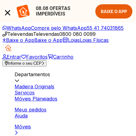
08.08 OFERTAS 
BAIXE O APP
IMPERDÍVEIS
WhatsApp
Compre pelo WhatsApp
55 41 74031865
Televendas
Televendas
0800 080 0099
Baixe o App
Baixe o App
Lojas
Lojas Físicas
Entrar
Favoritos
Carrinho
Informe o seu CEP
Departamentos
Madeira Originals
Serviços
Móveis Planejados
Meus pedidos
Ajuda
Móveis