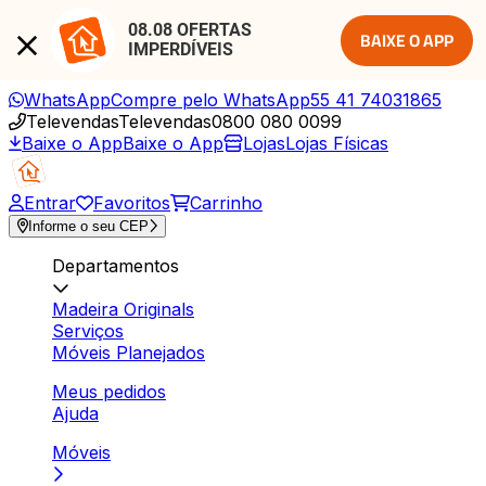
08.08 OFERTAS 
BAIXE O APP
IMPERDÍVEIS
WhatsApp
Compre pelo WhatsApp
55 41 74031865
Televendas
Televendas
0800 080 0099
Baixe o App
Baixe o App
Lojas
Lojas Físicas
Entrar
Favoritos
Carrinho
Informe o seu CEP
Departamentos
Madeira Originals
Serviços
Móveis Planejados
Meus pedidos
Ajuda
Móveis