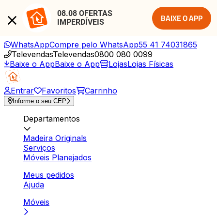
08.08 OFERTAS 
BAIXE O APP
IMPERDÍVEIS
WhatsApp
Compre pelo WhatsApp
55 41 74031865
Televendas
Televendas
0800 080 0099
Baixe o App
Baixe o App
Lojas
Lojas Físicas
Entrar
Favoritos
Carrinho
Informe o seu CEP
Departamentos
Madeira Originals
Serviços
Móveis Planejados
Meus pedidos
Ajuda
Móveis