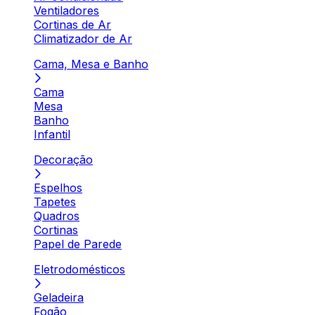
Ventiladores
Cortinas de Ar
Climatizador de Ar
Cama, Mesa e Banho
Cama
Mesa
Banho
Infantil
Decoração
Espelhos
Tapetes
Quadros
Cortinas
Papel de Parede
Eletrodomésticos
Geladeira
Fogão