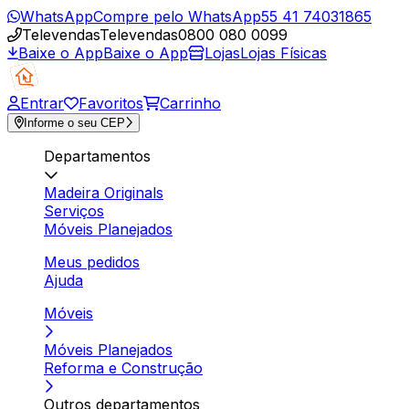
WhatsApp
Compre pelo WhatsApp
55 41 74031865
Televendas
Televendas
0800 080 0099
Baixe o App
Baixe o App
Lojas
Lojas Físicas
Entrar
Favoritos
Carrinho
Informe o seu CEP
Departamentos
Madeira Originals
Serviços
Móveis Planejados
Meus pedidos
Ajuda
Móveis
Móveis Planejados
Reforma e Construção
Outros departamentos