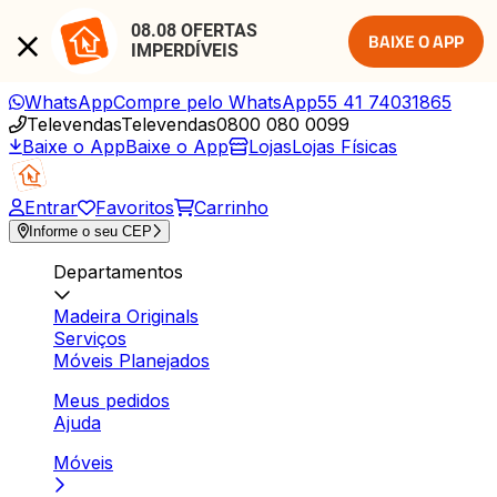
08.08 OFERTAS 
BAIXE O APP
IMPERDÍVEIS
WhatsApp
Compre pelo WhatsApp
55 41 74031865
Televendas
Televendas
0800 080 0099
Baixe o App
Baixe o App
Lojas
Lojas Físicas
Entrar
Favoritos
Carrinho
Informe o seu CEP
Departamentos
Madeira Originals
Serviços
Móveis Planejados
Meus pedidos
Ajuda
Móveis