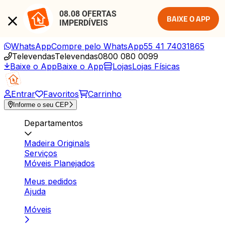
08.08 OFERTAS 
BAIXE O APP
IMPERDÍVEIS
WhatsApp
Compre pelo WhatsApp
55 41 74031865
Televendas
Televendas
0800 080 0099
Baixe o App
Baixe o App
Lojas
Lojas Físicas
Entrar
Favoritos
Carrinho
Informe o seu CEP
Departamentos
Madeira Originals
Serviços
Móveis Planejados
Meus pedidos
Ajuda
Móveis