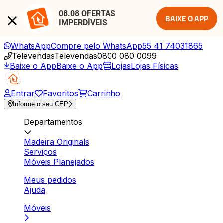
08.08 OFERTAS 
BAIXE O APP
IMPERDÍVEIS
WhatsApp
Compre pelo WhatsApp
55 41 74031865
Televendas
Televendas
0800 080 0099
Baixe o App
Baixe o App
Lojas
Lojas Físicas
Entrar
Favoritos
Carrinho
Informe o seu CEP
Departamentos
Madeira Originals
Serviços
Móveis Planejados
Meus pedidos
Ajuda
Móveis