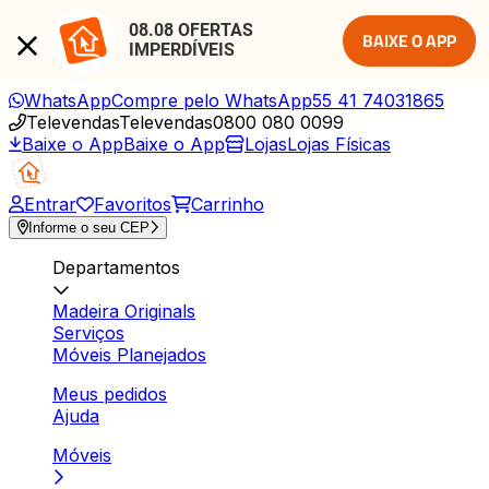
08.08 OFERTAS 
BAIXE O APP
IMPERDÍVEIS
WhatsApp
Compre pelo WhatsApp
55 41 74031865
Televendas
Televendas
0800 080 0099
Baixe o App
Baixe o App
Lojas
Lojas Físicas
Entrar
Favoritos
Carrinho
Informe o seu CEP
Departamentos
Madeira Originals
Serviços
Móveis Planejados
Meus pedidos
Ajuda
Móveis