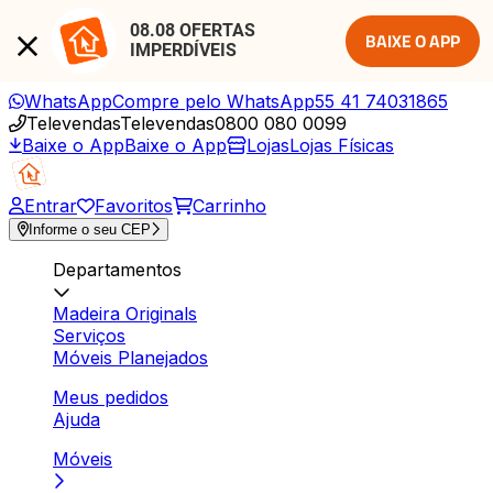
08.08 OFERTAS 
BAIXE O APP
IMPERDÍVEIS
WhatsApp
Compre pelo WhatsApp
55 41 74031865
Televendas
Televendas
0800 080 0099
Baixe o App
Baixe o App
Lojas
Lojas Físicas
Entrar
Favoritos
Carrinho
Informe o seu CEP
Departamentos
Madeira Originals
Serviços
Móveis Planejados
Meus pedidos
Ajuda
Móveis