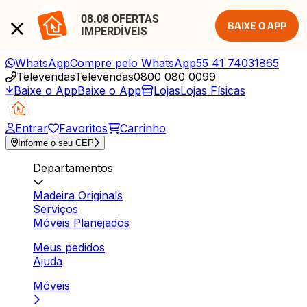
08.08 OFERTAS 
BAIXE O APP
IMPERDÍVEIS
WhatsApp
Compre pelo WhatsApp
55 41 74031865
Televendas
Televendas
0800 080 0099
Baixe o App
Baixe o App
Lojas
Lojas Físicas
Entrar
Favoritos
Carrinho
Informe o seu CEP
Departamentos
Madeira Originals
Serviços
Móveis Planejados
Meus pedidos
Ajuda
Móveis