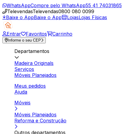
WhatsApp
Compre pelo WhatsApp
55 41 74031865
Televendas
Televendas
0800 080 0099
Baixe o App
Baixe o App
Lojas
Lojas Físicas
Entrar
Favoritos
Carrinho
Informe o seu CEP
Departamentos
Madeira Originals
Serviços
Móveis Planejados
Meus pedidos
Ajuda
Móveis
Móveis Planejados
Reforma e Construção
Outros departamentos