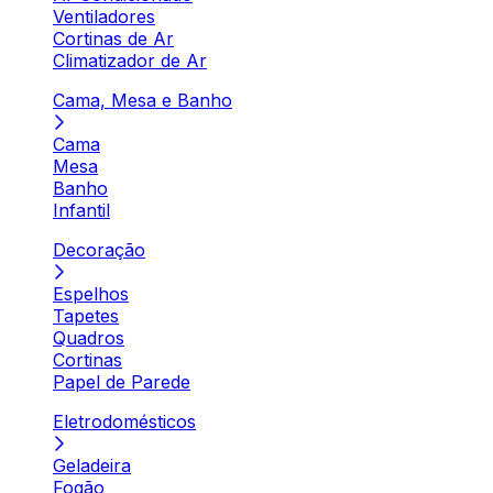
Ventiladores
Cortinas de Ar
Climatizador de Ar
Cama, Mesa e Banho
Cama
Mesa
Banho
Infantil
Decoração
Espelhos
Tapetes
Quadros
Cortinas
Papel de Parede
Eletrodomésticos
Geladeira
Fogão