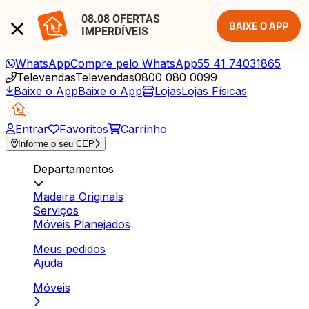
08.08 OFERTAS 
BAIXE O APP
IMPERDÍVEIS
WhatsApp
Compre pelo WhatsApp
55 41 74031865
Televendas
Televendas
0800 080 0099
Baixe o App
Baixe o App
Lojas
Lojas Físicas
Entrar
Favoritos
Carrinho
Informe o seu CEP
Departamentos
Madeira Originals
Serviços
Móveis Planejados
Meus pedidos
Ajuda
Móveis