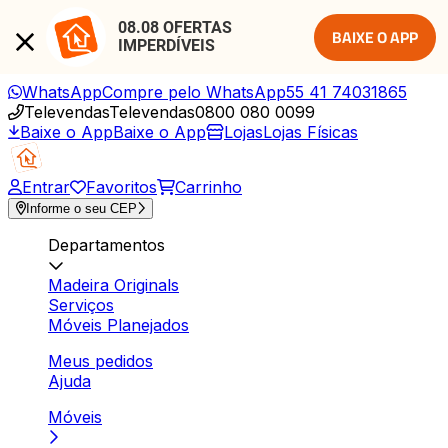
08.08 OFERTAS 
BAIXE O APP
IMPERDÍVEIS
WhatsApp
Compre pelo WhatsApp
55 41 74031865
Televendas
Televendas
0800 080 0099
Baixe o App
Baixe o App
Lojas
Lojas Físicas
Entrar
Favoritos
Carrinho
Informe o seu CEP
Departamentos
Madeira Originals
Serviços
Móveis Planejados
Meus pedidos
Ajuda
Móveis