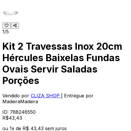
1/5
Kit 2 Travessas Inox 20cm
Hércules Baixelas Fundas
Ovais Servir Saladas
Porções
Vendido por
CLIZA SHOP
| Entregue por
MadeiraMadeira
ID:
788246550
R$
43
,
43
ou
1
x de
R$ 43,43
sem juros