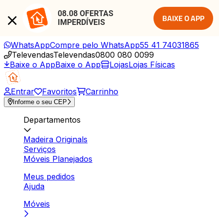
08.08 OFERTAS 
BAIXE O APP
IMPERDÍVEIS
WhatsApp
Compre pelo WhatsApp
55 41 74031865
Televendas
Televendas
0800 080 0099
Baixe o App
Baixe o App
Lojas
Lojas Físicas
Entrar
Favoritos
Carrinho
Informe o seu CEP
Departamentos
Madeira Originals
Serviços
Móveis Planejados
Meus pedidos
Ajuda
Móveis