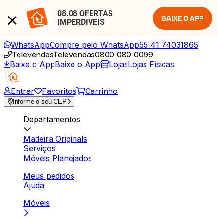
08.08 OFERTAS 
BAIXE O APP
IMPERDÍVEIS
WhatsApp
Compre pelo WhatsApp
55 41 74031865
Televendas
Televendas
0800 080 0099
Baixe o App
Baixe o App
Lojas
Lojas Físicas
Entrar
Favoritos
Carrinho
Informe o seu CEP
Departamentos
Madeira Originals
Serviços
Móveis Planejados
Meus pedidos
Ajuda
Móveis