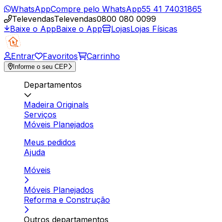
WhatsApp
Compre pelo WhatsApp
55 41 74031865
Televendas
Televendas
0800 080 0099
Baixe o App
Baixe o App
Lojas
Lojas Físicas
Entrar
Favoritos
Carrinho
Informe o seu CEP
Departamentos
Madeira Originals
Serviços
Móveis Planejados
Meus pedidos
Ajuda
Móveis
Móveis Planejados
Reforma e Construção
Outros departamentos