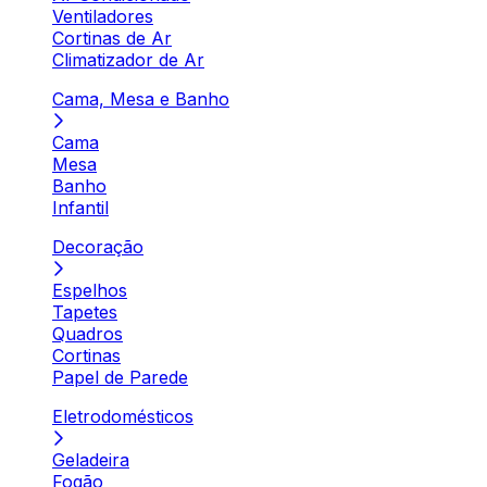
Ventiladores
Cortinas de Ar
Climatizador de Ar
Cama, Mesa e Banho
Cama
Mesa
Banho
Infantil
Decoração
Espelhos
Tapetes
Quadros
Cortinas
Papel de Parede
Eletrodomésticos
Geladeira
Fogão