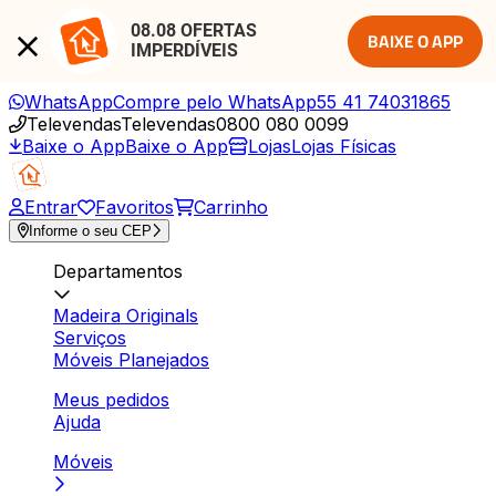
08.08 OFERTAS 
BAIXE O APP
IMPERDÍVEIS
WhatsApp
Compre pelo WhatsApp
55 41 74031865
Televendas
Televendas
0800 080 0099
Baixe o App
Baixe o App
Lojas
Lojas Físicas
Entrar
Favoritos
Carrinho
Informe o seu CEP
Departamentos
Madeira Originals
Serviços
Móveis Planejados
Meus pedidos
Ajuda
Móveis