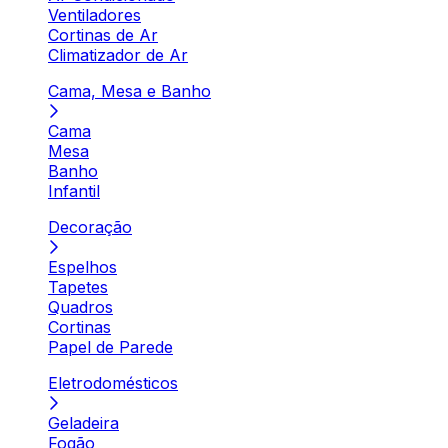
Ventiladores
Cortinas de Ar
Climatizador de Ar
Cama, Mesa e Banho
Cama
Mesa
Banho
Infantil
Decoração
Espelhos
Tapetes
Quadros
Cortinas
Papel de Parede
Eletrodomésticos
Geladeira
Fogão