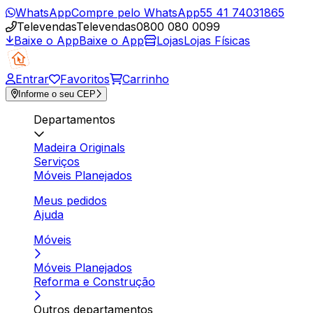
WhatsApp
Compre pelo WhatsApp
55 41 74031865
Televendas
Televendas
0800 080 0099
Baixe o App
Baixe o App
Lojas
Lojas Físicas
Entrar
Favoritos
Carrinho
Informe o seu CEP
Departamentos
Madeira Originals
Serviços
Móveis Planejados
Meus pedidos
Ajuda
Móveis
Móveis Planejados
Reforma e Construção
Outros departamentos