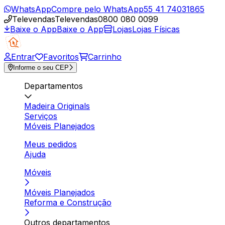
WhatsApp
Compre pelo WhatsApp
55 41 74031865
Televendas
Televendas
0800 080 0099
Baixe o App
Baixe o App
Lojas
Lojas Físicas
Entrar
Favoritos
Carrinho
Informe o seu CEP
Departamentos
Madeira Originals
Serviços
Móveis Planejados
Meus pedidos
Ajuda
Móveis
Móveis Planejados
Reforma e Construção
Outros departamentos